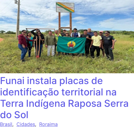
Funai instala placas de
identificação territorial na
Terra Indígena Raposa Serra
do Sol
Brasil
,
Cidades
,
Roraima