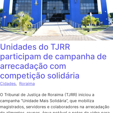
Unidades do TJRR
participam de campanha de
arrecadação com
competição solidária
Cidades
,
Roraima
O Tribunal de Justiça de Roraima (TJRR) iniciou a
campanha “Unidade Mais Solidária”, que mobiliza
magistrados, servidores e colaboradores na arrecadação
de alimentos, roupas, água potável e potes de vidro para