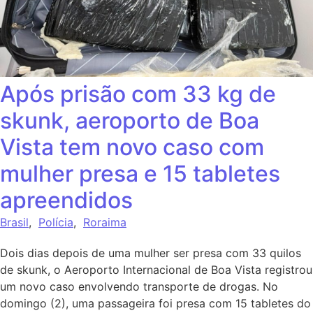
Após prisão com 33 kg de
skunk, aeroporto de Boa
Vista tem novo caso com
mulher presa e 15 tabletes
apreendidos
Brasil
,
Polícia
,
Roraima
Dois dias depois de uma mulher ser presa com 33 quilos
de skunk, o Aeroporto Internacional de Boa Vista registrou
um novo caso envolvendo transporte de drogas. No
domingo (2), uma passageira foi presa com 15 tabletes do