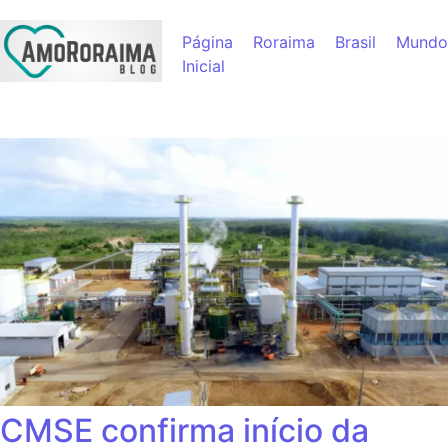
Página
Roraima
Brasil
Mundo
Inicial
CMSE confirma início da