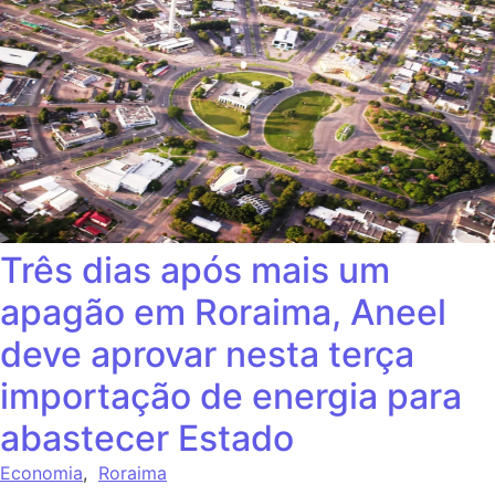
Três dias após mais um
apagão em Roraima, Aneel
deve aprovar nesta terça
importação de energia para
abastecer Estado
Economia
,
Roraima